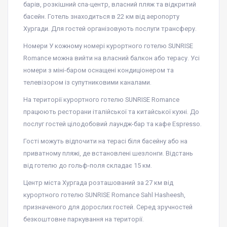
барів, розкішний спа-центр, власний пляж та відкритий
басейн. Готель знаходиться в 22 км від аеропорту
Хургади. Для гостей організовують послуги трансферу.
Номери У кожному номері курортного готелю SUNRISE
Romance можна вийти на власний балкон або терасу. Усі
номери з міні-баром оснащені кондиціонером та
телевізором із супутниковими каналами.
На території курортного готелю SUNRISE Romance
працюють ресторани італійської та китайської кухні. До
послуг гостей цілодобовий лаундж-бар та кафе Espresso.
Гості можуть відпочити на терасі біля басейну або на
приватному пляжі, де встановлені шезлонги. Відстань
від готелю до гольф-поля складає 15 км.
Центр міста Хургада розташований за 27 км від
курортного готелю SUNRISE Romance Sahl Hasheesh,
призначеного для дорослих гостей. Серед зручностей
безкоштовне паркування на території.