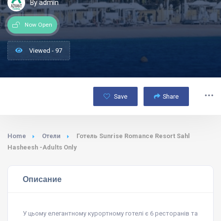
By admin
Now Open
Viewed - 97
Save
Share
Home
Отели
Готель Sunrise Romance Resort Sahl
Hasheesh -Adults Only
Описание
У цьому елегантному курортному готелі є 6 ресторанів та