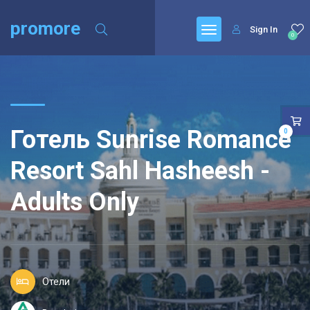
promore
Sign In
0
Готель Sunrise Romance
0
Resort Sahl Hasheesh -
Adults Only
Отели