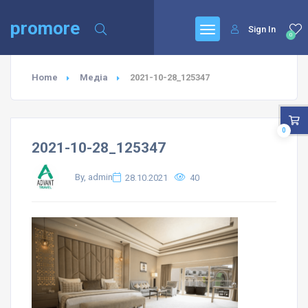
promore
Sign In
0
Home
Медіа
2021-10-28_125347
0
2021-10-28_125347
By, admin
28.10.2021
40