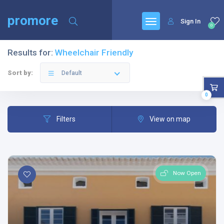
promore
Sign In
0
Results for:
Wheelchair Friendly
Sort by:
Default
0
Filters
View on map
Now Open