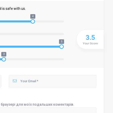
 is safe with us.
4
3.5
5
Your Score
3
му браузері для моїх подальших коментарів.