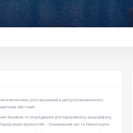
ю «все включено» розташований в центрі розважального
ний пляж Уайт-Найт.
льних басейнів та спорядження для парасейлінгу, віндсерфінгу,
 Серед інших зручностей – тренажерний зал та тенісні корти.