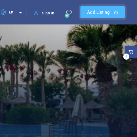
En
Add Listing
Sign In
0
0