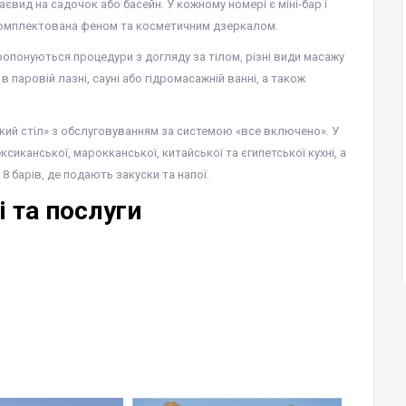
євид на садочок або басейн. У кожному номері є міні-бар і
укомплектована феном та косметичним дзеркалом.
 пропонуються процедури з догляду за тілом, різні види масажу
 паровій лазні, сауні або гідромасажній ванні, а також
кий стіл» з обслуговуванням за системою «все включено». У
сиканської, марокканської, китайської та єгипетської кухні, а
 барів, де подають закуски та напої.
 та послуги