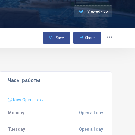
Viewed - 85
Save
Share
Часы работы
Now Open
UTC + 2
Monday
Open all day
Tuesday
Open all day