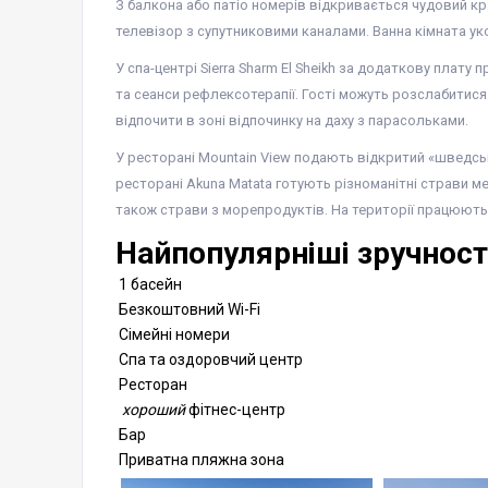
З балкона або патіо номерів відкривається чудовий кра
телевізор з супутниковими каналами. Ванна кімната 
У спа-центрі Sierra Sharm El Sheikh за додаткову плату
та сеанси рефлексотерапії. Гості можуть розслабитися в
відпочити в зоні відпочинку на даху з парасольками.
У ресторані Mountain View подають відкритий «шведсь
ресторані Akuna Matata готують різноманітні страви мек
також страви з морепродуктів. На території працюють 8
Найпопулярніші зручності
1 басейн
Безкоштовний Wi-Fi
Сімейні номери
Спа та оздоровчий центр
Ресторан
хороший
фітнес-центр
Бар
Приватна пляжна зона