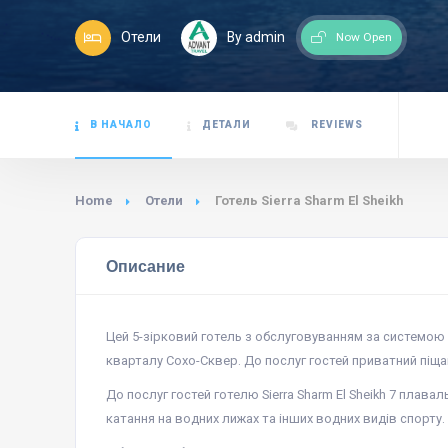
Отели
By admin
Now Open
В НАЧАЛО
ДЕТАЛИ
REVIEWS
Home
Отели
Готель Sierra Sharm El Sheikh
Описание
Цей 5-зірковий готель з обслуговуванням за системо
кварталу Сохо-Сквер. До послуг гостей приватний піща
До послуг гостей готелю Sierra Sharm El Sheikh 7 плава
катання на водних лижах та інших водних видів спорту.