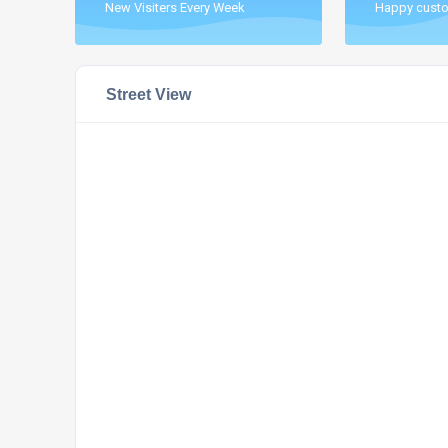
New Visiters Every Week
Happy custo
Street View