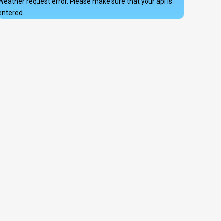
Weather request error. Please make sure that your api is
entered.