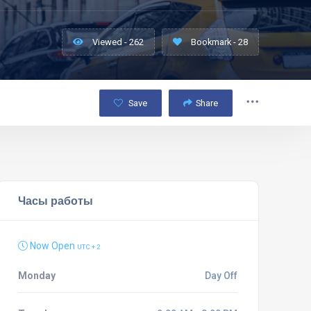
Viewed - 262
Bookmark - 28
Save
Share
Часы работы
Now Open
UTC + 2
Monday
Day Off