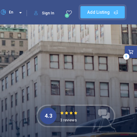
En
Add Listing
Sign In
0
0
4.3
3 reviews