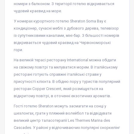
номери з балконом. З території готелю відкривається
чудовий краєвид на море.
У номерах курортного готелю Sheraton Soma Bay є
кондиціонер, сучасні меблі з дубового дерева, телевізор
із супутниковими каналами, міні-бар. З більшості номерів
відкривається чудовий краєвид на Червономорські
гори.
На великій терасі ресторану International можна обідати
на свіжому повітрі та милуватися морем. В італійському
ресторані готують справжні італійські страви у
присутності клієнта. В обідню пору у туристів популярний
ресторан Copper Crescent, який розміщується на
відкритому повітрі, в оточенні екзотичних ароматів.
Гості готелю Sheraton можуть засмагати на сонці у
шезлонгах, грати у пляжний волейбол та відвідувати
великий центр таласотерапії Les Thermes Marina des
Cascades. У районі у відпочиваючих популярні сноркелінг