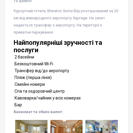
та дайвінг.
Курортний готель Sheraton Soma Bay розташований за 20
км від міжнародного аеропорту Хургади. На запит
надається трансфер з аеропорту. На території є
приватне паркування.
Найпопулярніші зручності та
послуги
2 басейни
Безкоштовний Wi-Fi
Трансфер від/до аеропорту
Пляж (перша лінія)
Сімейні номери
Спа та оздоровчий центр
Кавоварка/чайник у всіх номерах
Бар
Банкомат та обмін валют.