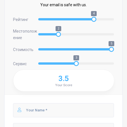
Your email is safe with us.
4
Рейтинг
2
Местополож
ение
5
Стоимость
3
Сервис
3.5
Your Score