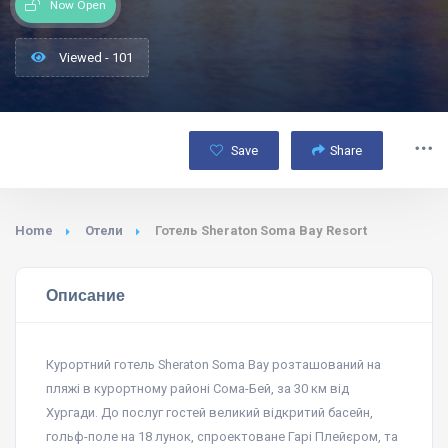
Now Open
Viewed - 101
Save
Share
Home
Отели
Готель Sheraton Soma Bay Resort
Описание
Курортний готель Sheraton Soma Bay розташований на
пляжі в курортному районі Сома-Бей, за 30 км від
Хургади. До послуг гостей великий відкритий басейн,
гольф-поле на 18 лунок, спроектоване Гарі Плейєром, та