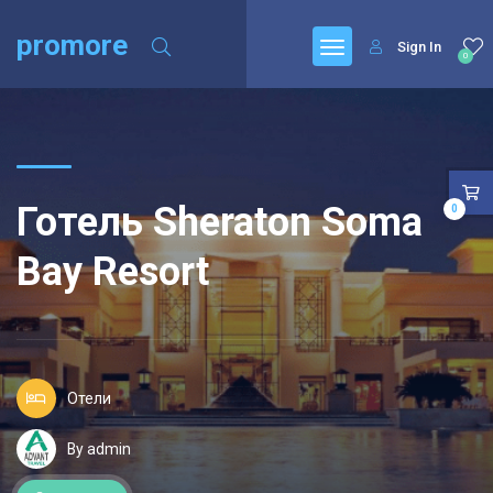
promore
Sign In
0
Готель Sheraton Soma
0
Bay Resort
Отели
By admin