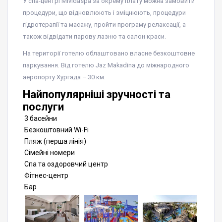
У спа-центрі Mividaspa за окрему плату можна замовити
процедури, що відновлюють і зміцнюють, процедури
гідротерапії та масажу, пройти програму релаксації, а
також відвідати парову лазню та салон краси.
На території готелю облаштовано власне безкоштовне
паркування. Від готелю Jaz Makadina до міжнародного
аеропорту Хургада – 30 км.
Найпопулярніші зручності та
послуги
3 басейни
Безкоштовний Wi-Fi
Пляж (перша лінія)
Сімейні номери
Спа та оздоровчий центр
Фітнес-центр
Бар