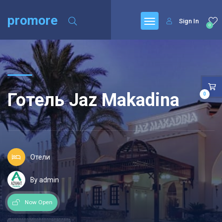
promore
Sign In
0
Готель Jaz Makadina
0
Отели
By admin
Now Open