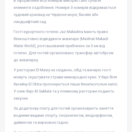
В оформленні всіх номерів використано сучасні
елементи оздоблення. Номери З номерів відкривається
чудовий краєвид на Червоне море, басейн або
ландшафтний сад.
Гості курортного готелю Jaz Makadina мають право
безкоштовно відвідувати аквапарк (Madinat Makadi
Water World), розташований приблизно за 3 км від
готелю. Для гостей організовано трансфер автобусом
до аквапарку.
У ресторані El Masry на сніданок, обід та вечерю гості
можуть скуштувати страви міжнародної кухні. У барі біля
басейну El Obba пропонуються лише безалкогольні напої.
У снек-барі Al Sakkala та у пляжному ресторані подають
закуски.
За додаткову плату для гостей організовують заняття
водними видами спорту, сноркелінгом, віндсерфінгом,
дайвінгом та верховою їздою.