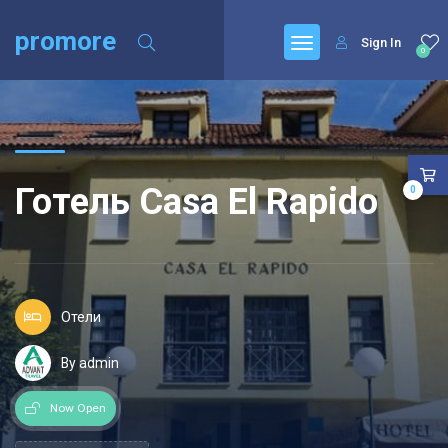
promore
Sign In
0
Готель Casa El Rapido
0
Отели
By admin
Now Open