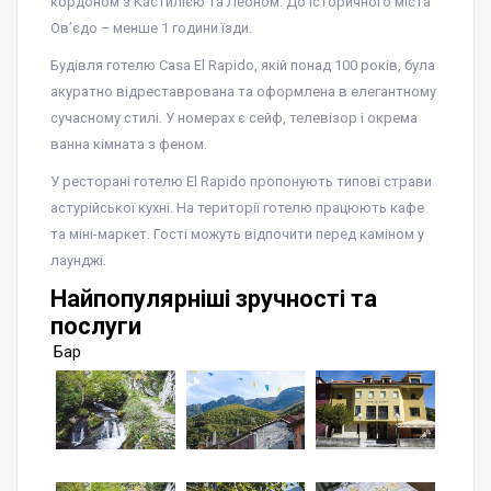
кордоном з Кастилією та Леоном. До історичного міста
Ов’єдо – менше 1 години їзди.
Будівля готелю Casa El Rapido, якій понад 100 років, була
акуратно відреставрована та оформлена в елегантному
сучасному стилі. У номерах є сейф, телевізор і окрема
ванна кімната з феном.
У ресторані готелю El Rapido пропонують типові страви
астурійської кухні. На території готелю працюють кафе
та міні-маркет. Гості можуть відпочити перед каміном у
лаунджі.
Найпопулярніші зручності та
послуги
Бар