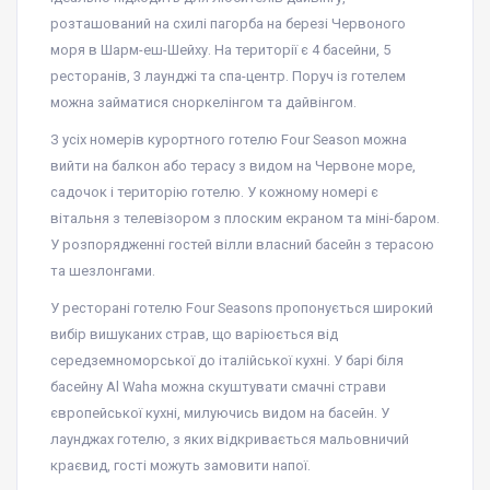
розташований на схилі пагорба на березі Червоного
моря в Шарм-еш-Шейху. На території є 4 басейни, 5
ресторанів, 3 лаунджі та спа-центр. Поруч із готелем
можна займатися сноркелінгом та дайвінгом.
З усіх номерів курортного готелю Four Season можна
вийти на балкон або терасу з видом на Червоне море,
садочок і територію готелю. У кожному номері є
вітальня з телевізором з плоским екраном та міні-баром.
У розпорядженні гостей вілли власний басейн з терасою
та шезлонгами.
У ресторані готелю Four Seasons пропонується широкий
вибір вишуканих страв, що варіюється від
середземноморської до італійської кухні. У барі біля
басейну Al Waha можна скуштувати смачні страви
європейської кухні, милуючись видом на басейн. У
лаунджах готелю, з яких відкривається мальовничий
краєвид, гості можуть замовити напої.