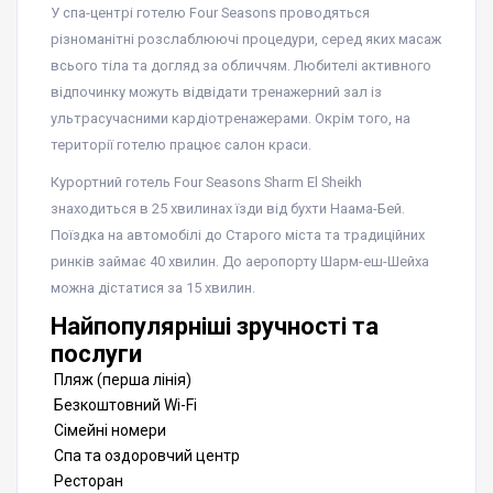
У спа-центрі готелю Four Seasons проводяться
різноманітні розслаблюючі процедури, серед яких масаж
всього тіла та догляд за обличчям. Любителі активного
відпочинку можуть відвідати тренажерний зал із
ультрасучасними кардіотренажерами. Окрім того, на
території готелю працює салон краси.
Курортний готель Four Seasons Sharm El Sheikh
знаходиться в 25 хвилинах їзди від бухти Наама-Бей.
Поїздка на автомобілі до Старого міста та традиційних
ринків займає 40 хвилин. До аеропорту Шарм-еш-Шейха
можна дістатися за 15 хвилин.
Найпопулярніші зручності та
послуги
Пляж (перша лінія)
Безкоштовний Wi-Fi
Сімейні номери
Спа та оздоровчий центр
Ресторан