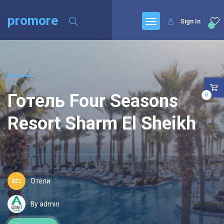
promore
Sign In
0
Готель Four Seasons
0
Resort Sharm El Sheikh
Отели
By admin