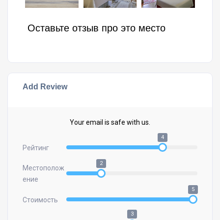
Оставьте отзыв про это место
Add Review
Your email is safe with us.
4
Рейтинг
2
Местополож
ение
5
Стоимость
3