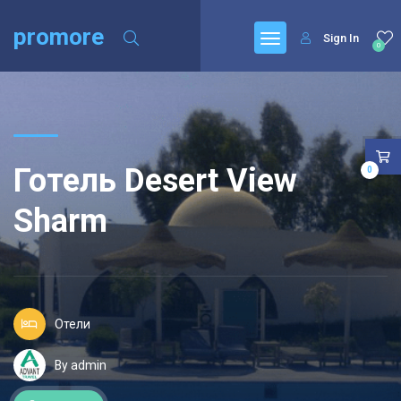
promore
Sign In
0
Готель Desert View
0
Sharm
Отели
By admin