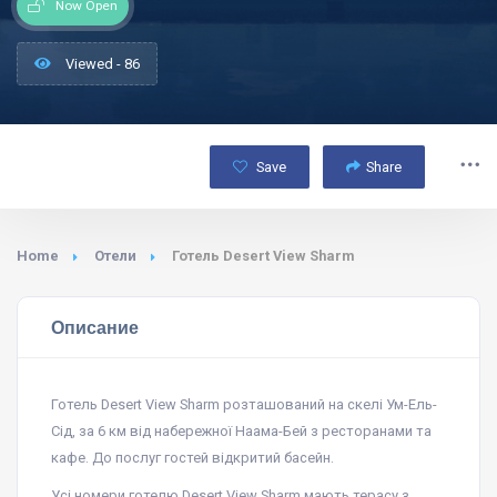
Now Open
Viewed - 86
Save
Share
Home
Отели
Готель Desert View Sharm
Описание
Готель Desert View Sharm розташований на скелі Ум-Ель-
Сід, за 6 км від набережної Наама-Бей з ресторанами та
кафе. До послуг гостей відкритий басейн.
Усі номери готелю Desert View Sharm мають терасу з