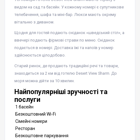
видом на сад та басейн. У кожному номері є супутникове
телебачення, шафа та міні-бар. Люкси мають окрему
вітальню з диваном.
Щодня для гостей подають сніданок «шведський стіл», а
ввечері подають фірмові страви по меню. Сніданок
подається в номері. Доставка їжі та напоїв у номер
здійснюється цілодобово.
Старий ринок, де продають традиційні речі та товари,
знаходиться за 2 км від готелю Desert View Sharm. До
моря можна дійти за 10 хвилин.
Найпопулярніші зручності та
послуги
1 басейн
Безкоштовний Wi-Fi
Сімейні номери
Ресторан
Безкоштовне паркування