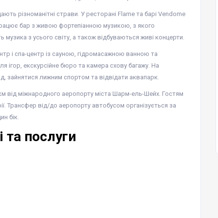
подають різноманітні страви. У ресторані Flame та барі Vendome
і працює бар з живою фортепіанною музикою, з якого
ть музика з усього світу, а також відбуваються живі концерти.
центр і спа-центр із сауною, гідромасажною ванною та
я ігор, екскурсійне бюро та камера схову багажу. На
рд, зайнятися лижним спортом та відвідати аквапарк.
1 км від міжнародного аеропорту міста Шарм-ель-Шейх. Гостям
ї. Трансфер від/до аеропорту автобусом організується за
ин бік.
 та послуги