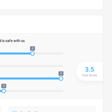
 is safe with us.
4
3.5
5
Your Score
3