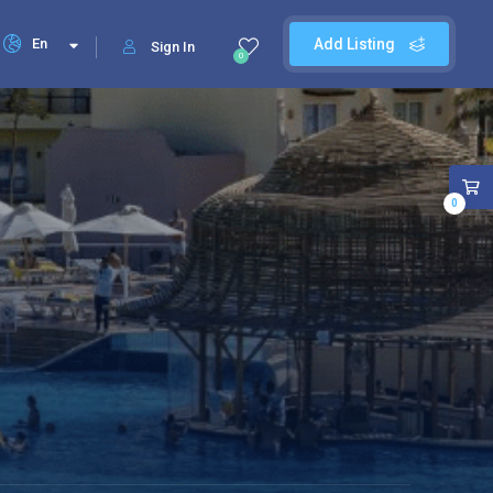
En
Add Listing
Sign In
0
0