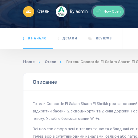
Отели
By admin
Now Open
В НАЧАЛО
ДЕТАЛИ
REVIEWS
Home
Отели
Готель Concorde El Salam Sharm El S
Описание
Готель Concorde El Salam Sharm El Sheikh розташований
відкритий басейн, 2 сквош-корти та 2 кінні доріжки. 
пляжу. У лобі є безкоштовний Wi-Fi.
Всі номери оформлені в теплих тонах та обладнані світ
телевізор з супутниковими каналами, балкон або патіо,