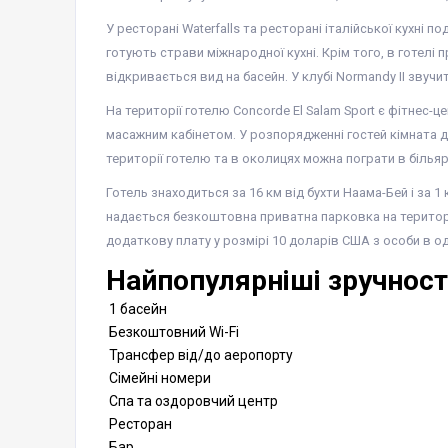
У ресторані Waterfalls та ресторані італійської кухні 
готують страви міжнародної кухні. Крім того, в готел
відкривається вид на басейн. У клубі Normandy II звучи
На території готелю Concorde El Salam Sport є фітнес-
масажним кабінетом. У розпорядженні гостей кімната дл
території готелю та в околицях можна пограти в білья
Готель знаходиться за 16 км від бухти Наама-Бей і за 
надається безкоштовна приватна парковка на територі
додаткову плату у розмірі 10 доларів США з особи в од
Найпопулярніші зручності
1 басейн
Безкоштовний Wi-Fi
Трансфер від/до аеропорту
Сімейні номери
Спа та оздоровчий центр
Ресторан
Бар