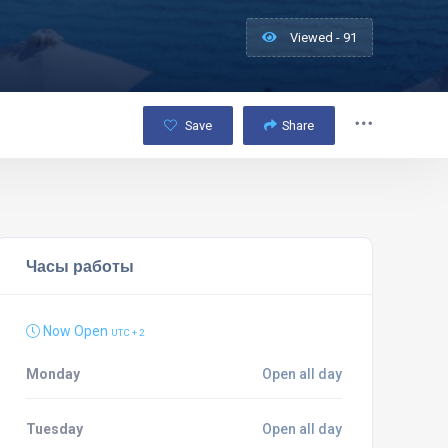
Viewed - 91
Save
Share
Часы работы
Now Open
UTC + 2
Monday
Open all day
Tuesday
Open all day