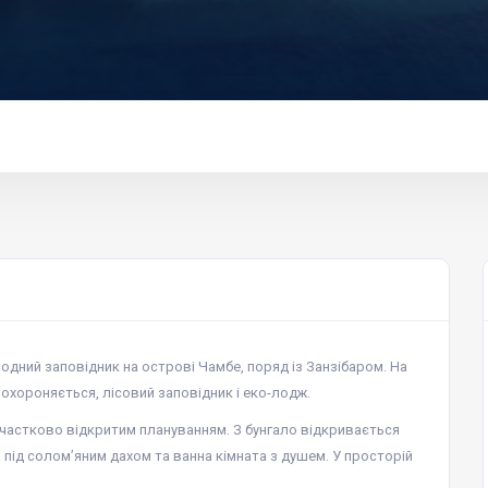
одний заповідник на острові Чамбе, поряд із Занзібаром. На
охороняється, лісовий заповідник і еко-лодж.
 частково відкритим плануванням. З бунгало відкривається
 під солом’яним дахом та ванна кімната з душем. У просторій