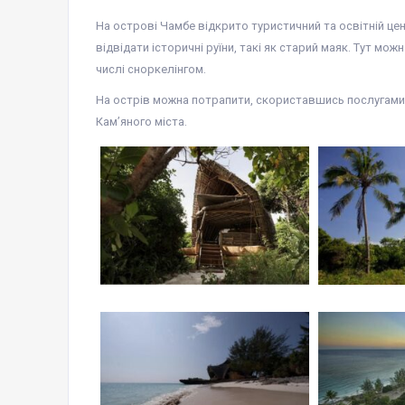
На острові Чамбе відкрито туристичний та освітній ц
відвідати історичні руїни, такі як старий маяк. Тут мо
числі сноркелінгом.
На острів можна потрапити, скориставшись послугами т
Кам’яного міста.