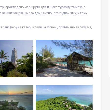
ентр, прокладено маршрути для пішого туризму та можна
жна зайнятися різними видами активного відпочинку, у тому
рансферу на катері з селища Мбвені, приблизно за 6 км від