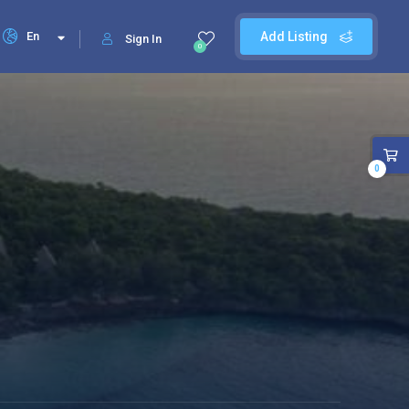
En
Add Listing
Sign In
0
0