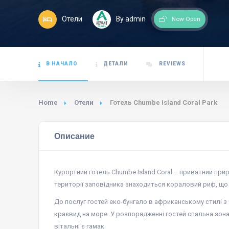
Отели
By admin
Now Open
В НАЧАЛО
ДЕТАЛИ
REVIEWS
Home
Отели
Готель Chumbe Island Coral Park
Описание
Курортний готель Chumbe Island Coral – приватний прир
території заповідника знаходиться кораловий риф, що 
До послуг гостей еко-бунгало в африканському стилі з
краєвид на море. У розпорядженні гостей спальна зона
вітальні є гамак.