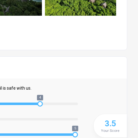
 is safe with us.
4
3.5
5
Your Score