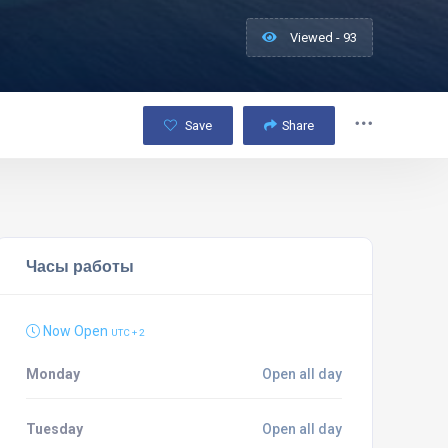
Viewed - 93
Save
Share
Часы работы
Now Open
UTC + 2
Monday
Open all day
Tuesday
Open all day