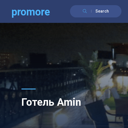
promore
Search
Готель Amin