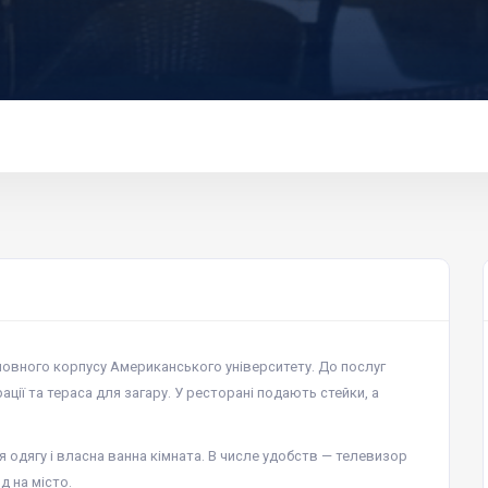
оловного корпусу Американського університету. До послуг
ції та тераса для загару. У ресторані подають стейки, а
 одягу і власна ванна кімната. В числе удобств — телевизор
д на місто.