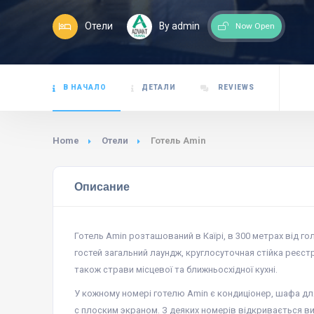
Отели
By admin
Now Open
В НАЧАЛО
ДЕТАЛИ
REVIEWS
Home
Отели
Готель Amin
Описание
Готель Amin розташований в Каїрі, в 300 метрах від г
гостей загальний лаундж, круглосуточная стійка реєстра
також страви місцевої та ближньосхідної кухні.
У кожному номері готелю Amin є кондиціонер, шафа для
с плоским экраном. З деяких номерів відкривається ви