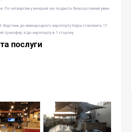
к. По четвергам у вечірній час подають безкоштовний ужин
й. Відстань до міжнародного аеропорту Каїра становить 17
й трансфер з/до аеропорту в 1 сторону.
 та послуги