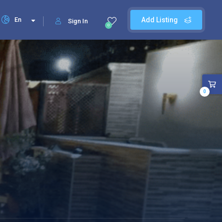
En
Add Listing
Sign In
0
0