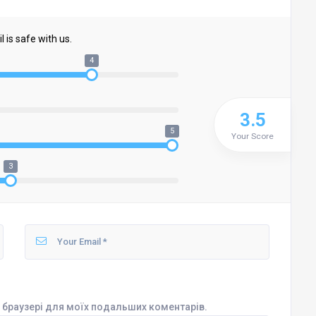
 is safe with us.
4
3.5
5
Your Score
3
му браузері для моїх подальших коментарів.