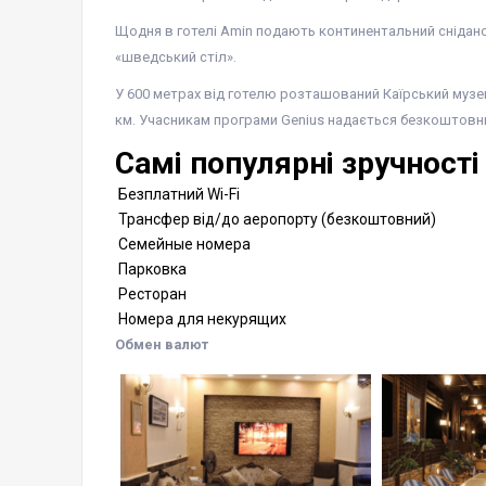
Щодня в готелі Amin подають континентальний снідано
«шведський стіл».
У 600 метрах від готелю розташований Каїрський музе
км. Учасникам програми Genius надається безкоштовни
Самі популярні зручності
Безплатний Wi-Fi
Трансфер від/до аеропорту (безкоштовний)
Семейные номера
Парковка
Ресторан
Номера для некурящих
Обмен валют