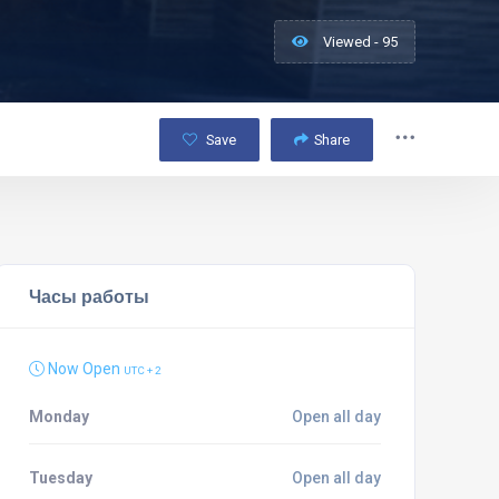
Viewed - 95
Save
Share
Часы работы
Now Open
UTC + 2
Monday
Open all day
Tuesday
Open all day