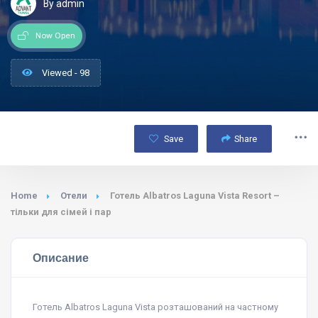
By admin
Now Open
Viewed - 98
Save
Share
Home
Отели
Готель Albatros Laguna Vista Resort –
тільки для сімей і пар
Описание
Готель Albatros Laguna Vista розташований на частному