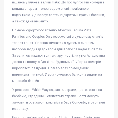
піщаному пляжі в заливі Набк. До послуг гостей номери з
кондиціонером і телевізором зі світлодіодною
підсвіткою. До послуг гостей відкритий і критий басейни,
а також дайвінг-центр.
Номера курортного готелю Albatros Laguna Vista –
Families and Couples Only оформлені в сучасному стилі в
теплих тонах. У ванних кімнатах з душем з сильним
напором води і дзеркалом для волосся надається фен.
За запитом надаються такі зручності, як утюг/гладильна
доска та послуга “дзвінок-будильник”. Уборка номерів
виробляється щодня. Пол во всех помещениях
выложена плиткой. У всіх номерах є балкон з видом на
море або басейн.
У ресторані Which Way подають страви, приготовані на
барбекю, і традиційні єгипетські страви. Гості можуть
замовити освіжаючі коктейлі в баре Concerto, в оточенні
водопаду.
Команда аніматорів готелю Albatros Laguna Vista грає