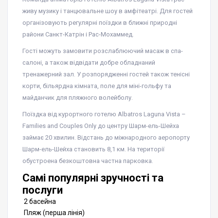
живу музику і танцювальне шоу в амфітеатрі. Для гостей
організовують регулярні поїздки в ближні природні
райони Санкт-Катрін і Рас-Мохаммед.
Гості можуть замовити розслаблюючий масаж в спа-
салоні, а також відвідати добре обладнаний
тренажерний зал. У розпорядженні гостей також тенісні
корти, більярдна кімната, поле для міні-гольфу та
майданчик для пляжного волейболу.
Поїздка від курортного готелю Albatros Laguna Vista –
Families and Couples Only до центру Шарм-ель-Шейха
займає 20 хвилин. Відстань до міжнародного аеропорту
Шарм-ель-Шейха становить 8,1 км. На території
обустроена безкоштовна частна парковка.
Самі популярні зручності та
послуги
2 басейна
Пляж (перша лінія)