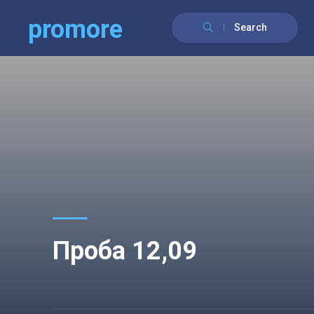
promore
Search
Проба 12,09