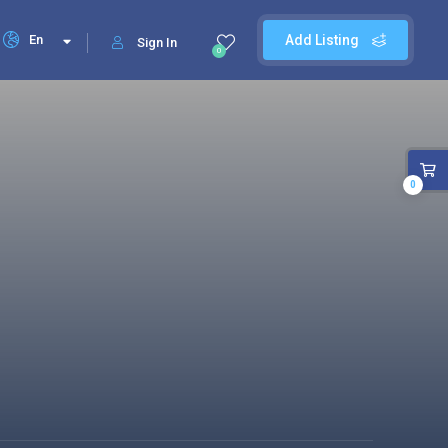
En
Add Listing
Sign In
0
0