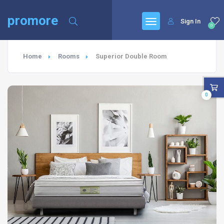
promore
Sign In
0
Home
Rooms
Superior Double Room
0