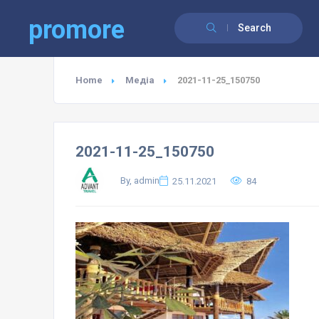
promore
Search
Home
Медіа
2021-11-25_150750
2021-11-25_150750
By, admin
25.11.2021
84