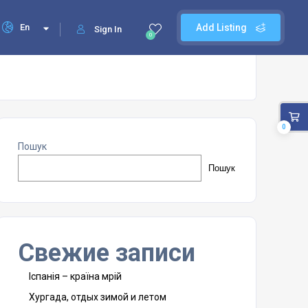
En
Add Listing
Sign In
0
0
Пошук
Пошук
Свежие записи
Іспанія – країна мрій
Хургада, отдых зимой и летом