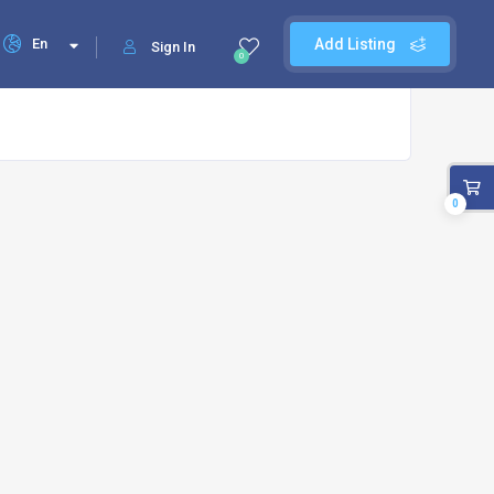
En
Add Listing
Sign In
0
0