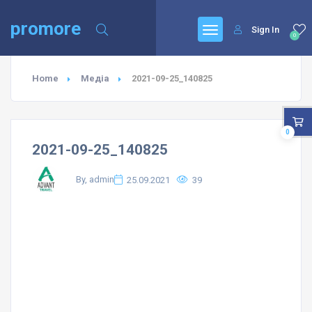
promore
Sign In
0
Home
Медіа
2021-09-25_140825
0
2021-09-25_140825
By, admin
25.09.2021
39