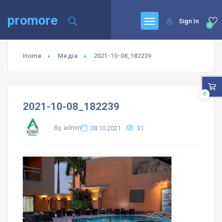
promore
Sign In
0
Home
Медіа
2021-10-08_182239
0
2021-10-08_182239
By, admin
08.10.2021
31