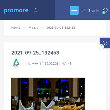
promore
Sign In
0
Home
Медіа
2021-09-25_132453
0
2021-09-25_132453
By, admin
25.09.2021
43