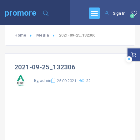
promore
Sign In
0
Home
Медіа
2021-09-25_132306
0
2021-09-25_132306
By, admin
25.09.2021
32